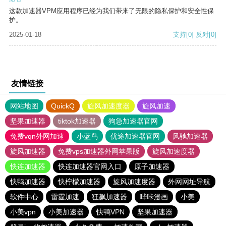
这款加速器VPM应用程序已经为我们带来了无限的隐私保护和安全性保
护。
2025-01-18
支持
[0]
反对
[0]
友情链接
网站地图
QuickQ
旋风加速度器
旋风加速
坚果加速器
tiktok加速器
狗急加速器官网
免费vqn外网加速
小蓝鸟
优途加速器官网
风驰加速器
旋风加速器
免费vps加速器外网苹果版
旋风加速度器
快连加速器
快连加速器官网入口
原子加速器
快鸭加速器
快柠檬加速器
旋风加速度器
外网网址导航
软件中心
雷霆加速
狂飙加速器
哔咔漫画
小美
小美vpn
小美加速器
快鸭VPN
坚果加速器