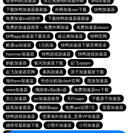
登录ins的加速器
永久免费vqn加速外网
aha加速器
下载快鸭加速器最新版
外网加速npv下载
快鸭加速器
免费加速ins的软件
下载快鸭加速器最新版
免费的加速器推荐 – 免费外网加速
免费加速器steam
快鸭app加速器下载安卓
纵云梯加速器
快鸭官网
酷通vp加速器
1元机场
快鸭加速器下载官网安卓
hammer加速器
快鸭游戏加速器
快鸭游戏加速器
蚂蚁加速器
银河加速器下载
起飞vpppn
起飞加速器官网
暴风加速器
原子加速最新下载
海外pvn加速器
性价比机场clash官网
西游加速器
veee加速器
佛跳墙v加p速n器
免费加速器ins下载
安心加速器
jm加速器推荐
天行vapn
下载原子加速器
旋风加速度器
佛跳墙app
免费vps试用7天
雷轰加速器
快鸭游戏加速器
坚果海外加速器_坚果VP加速器
烧饼哥最新版下载
小黑牛加速器
小羽加速器