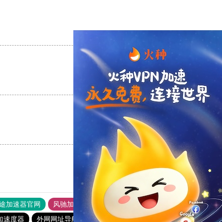
支持
[0]
反对
[0]
支持
[0]
反对
[0]
支持
[0]
反对
[0]
途加速器官网
风驰加速器
旋风加速器
加速度器
外网网址导航
软件中心
雷霆加速
狂飙加速器