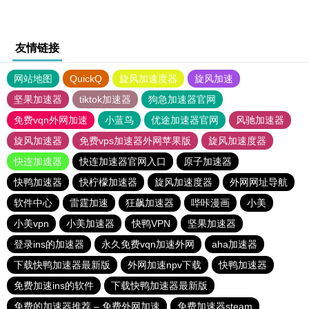
友情链接
网站地图
QuickQ
旋风加速度器
旋风加速
坚果加速器
tiktok加速器
狗急加速器官网
免费vqn外网加速
小蓝鸟
优途加速器官网
风驰加速器
旋风加速器
免费vps加速器外网苹果版
旋风加速度器
快连加速器
快连加速器官网入口
原子加速器
快鸭加速器
快柠檬加速器
旋风加速度器
外网网址导航
软件中心
雷霆加速
狂飙加速器
哔咔漫画
小美
小美vpn
小美加速器
快鸭VPN
坚果加速器
登录ins的加速器
永久免费vqn加速外网
aha加速器
下载快鸭加速器最新版
外网加速npv下载
快鸭加速器
免费加速ins的软件
下载快鸭加速器最新版
免费的加速器推荐 – 免费外网加速
免费加速器steam