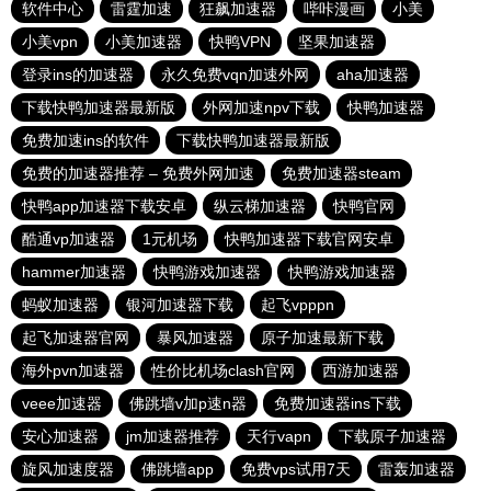
软件中心
雷霆加速
狂飙加速器
哔咔漫画
小美
小美vpn
小美加速器
快鸭VPN
坚果加速器
登录ins的加速器
永久免费vqn加速外网
aha加速器
下载快鸭加速器最新版
外网加速npv下载
快鸭加速器
免费加速ins的软件
下载快鸭加速器最新版
免费的加速器推荐 – 免费外网加速
免费加速器steam
快鸭app加速器下载安卓
纵云梯加速器
快鸭官网
酷通vp加速器
1元机场
快鸭加速器下载官网安卓
hammer加速器
快鸭游戏加速器
快鸭游戏加速器
蚂蚁加速器
银河加速器下载
起飞vpppn
起飞加速器官网
暴风加速器
原子加速最新下载
海外pvn加速器
性价比机场clash官网
西游加速器
veee加速器
佛跳墙v加p速n器
免费加速器ins下载
安心加速器
jm加速器推荐
天行vapn
下载原子加速器
旋风加速度器
佛跳墙app
免费vps试用7天
雷轰加速器